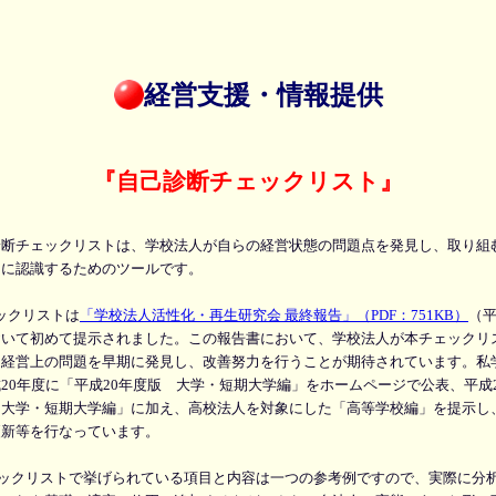
経営支援・情報提供
『自己診断チェックリスト
』
断チェックリストは、学校法人が自らの経営状態の問題点を発見し、取り組
期に認識するためのツールです。
ックリストは
「学校法人活性化・再生研究会 最終報告」（PDF：751KB）
（平
おいて初めて提示されました。この報告書において、学校法人が本チェックリ
ら経営上の問題を早期に発見し、改善努力を行うことが期待されています。私
20年度に「平成20年度版 大学・短期大学編」をホームページで公表、平成
「大学・短期大学編」に加え、高校法人を対象にした「高等学校編」を提示し
更新等を行なっています。
ックリストで挙げられている項目と内容は一つの参考例ですので、実際に分