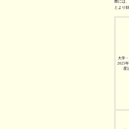
際には
とより
大学・
2025
度