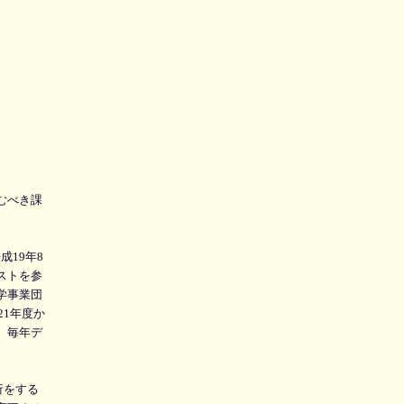
むべき課
成19年8
ストを参
学事業団
21年度か
、毎年デ
析をする