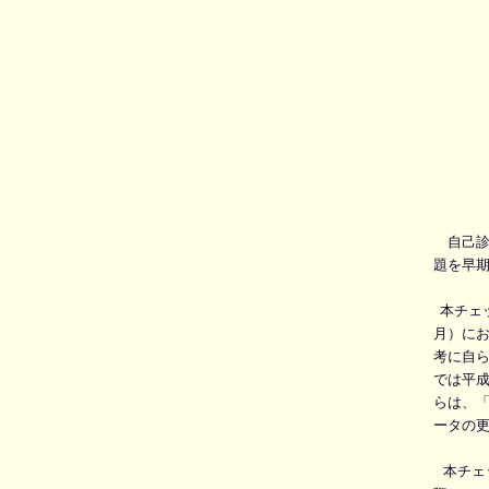
自己診
題を早
本チェ
月）に
考に自
では平成
らは、
ータの
本チェ