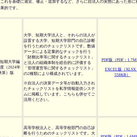
、これを基礎に適宜、修正・追加するなど、さらに自法人の実態にあった形に
効果的です。
大学、短期大学法人と、それらの法人が
設置する大学、短期大学部門の自己診断
を行うためのチェックリストです。数値
データによる定量的なチェックを行う
「財務比率等に関するチェックリスト」
PDF版（PDF：1.7
短期大学編
と法人の組織体制を総合的に評価する
年度（2024年
「管理運営等に関するチェックリスト」
EXCEL版（XLSX
決算）版
の2種類により構成されています。
558KB）
※自法人の決算データ等が自動入力され
たチェックリストを私学情報提供システ
ムに掲載しています。こちらも併せてご
活用ください。
高等学校法人と、高等学校部門の自己診
断を行うためのチェックリストです。大
PDF版（PDF：1.6M