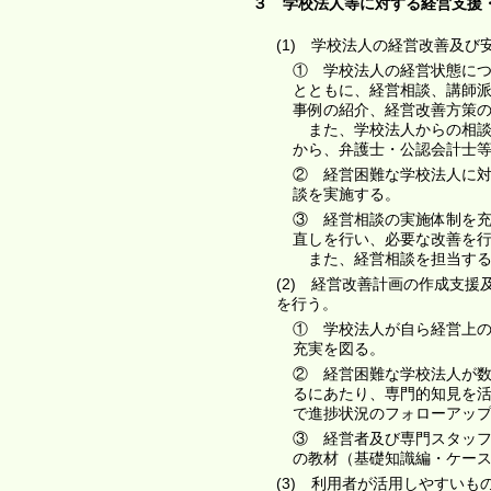
３ 学校法人等に対する経営支援
(1) 学校法人の経営改善及
① 学校法人の経営状態に
とともに、経営相談、講師
事例の紹介、経営改善方策
また、学校法人からの相談
から、弁護士・公認会計士
② 経営困難な学校法人に
談を実施する。
③ 経営相談の実施体制を
直しを行い、必要な改善を
また、経営相談を担当する
(2) 経営改善計画の作成支
を行う。
① 学校法人が自ら経営上
充実を図る。
② 経営困難な学校法人が
るにあたり、専門的知見を
で進捗状況のフォローアッ
③ 経営者及び専門スタッ
の教材（基礎知識編・ケー
(3) 利用者が活用しやすい