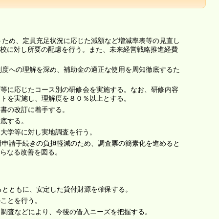
行うため、定員充足状況に応じた減額など増減率表等の見直し
校に対し所要の配慮を行う。また、未来経営戦略推進経費
金制度への理解を深め、補助金の適正な使用を周知徹底するた
ズ等に応じたコース別の研修会を実施する。なお、研修内容
ートを実施し、理解度を８０％以上とする。
引書の改訂に着手する。
徹底する。
て大学等に対し実地調査を行う。
交付申請手続きの負担軽減のため、調査票の簡素化を進めると
らなる改善を図る。
図るとともに、安定した貸付財源を確保する。
のことを行う。
ト調査などにより、今後の借入ニーズを把握する。