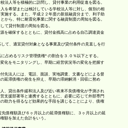
学校法人等を積極的に訪問し、貸付事業の利用促進を図る。
借入を希望または検討している学校法人等に対し、個別の相
を実施する。また、平成２２年度の新規融資分まで、利子助
ことから、特に耐震化事業に関する融資制度の周知を図る。
用して貸付制度の周知を図る。
財源を確保するとともに、貸付金残高に占める自己調達資金
対応して、適宜貸付対象となる事業及び貸付条件の見直しを行
高に占めるリスク管理債権* の割合を３.０％以下とする。
の変化をモニタリングし、早期に経営状況等の変化を把握す
貸付先法人には、電話、面談、実地調査、文書などによる督
上の延滞債権の発生を抑え、早期の滞納解消・回収に努め
法人、貸出条件緩和法人及び近い将来不良債権化が予測され
経営支援部署等と連携するとともに、必要に応じて外部専門
）の助力を得るなど効果的な手段を講じることにより、債権
綻先債権額及び６ヶ月以上の延滞債権額に、３ヶ月以上の延
債権額を加えた合計をいう。