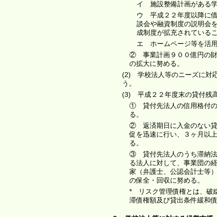
イ 施設整備計画がある
ウ 平成２２年度以降に
談会や融資制度の説明会
成制度が拡充されている
エ ホームページ等を活
② 事業計画９００億円の
の拡大に努める。
(2) 学校法人等のニーズに
う。
(3) 平成２２年度末の貸付残
① 貸付先法人の信用格付
る。
② 返済期日に入金のない
促を迅速に行い、３ヶ月以
る。
③ 貸付先法人のうち滞納
る法人に対して、事業団の
家（弁護士、公認会計士等
の保全・回収に努める。
* リスク管理債権とは、破
滞債権額及び貸出条件緩和