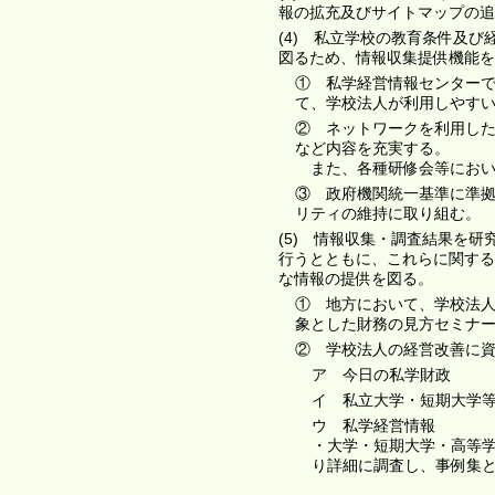
報の拡充及びサイトマップの追
(4) 私立学校の教育条件及
図るため、情報収集提供機能を
① 私学経営情報センター
て、学校法人が利用しやす
② ネットワークを利用した
など内容を充実する。
また、各種研修会等におい
③ 政府機関統一基準に準
リティの維持に取り組む。
(5) 情報収集・調査結果を
行うとともに、これらに関する
な情報の提供を図る。
① 地方において、学校法
象とした財務の見方セミナ
② 学校法人の経営改善に
ア 今日の私学財政
イ 私立大学・短期大学
ウ 私学経営情報
・大学・短期大学・高等
り詳細に調査し、事例集