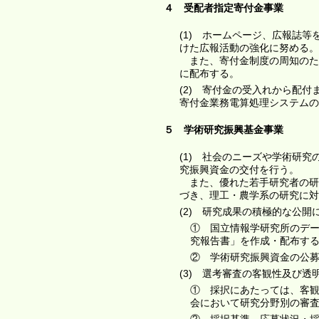
４ 受配者指定寄付金事業
(1) ホームページ、広報誌
けた広報活動の強化に努める。
また、寄付金制度の周知のた
に配布する。
(2) 寄付金の受入れから配
寄付金業務電算処理システムの
５ 学術研究振興基金事業
(1) 社会のニーズや学術研
究振興資金の交付を行う。
また、優れた若手研究者の研
づき、理工・農学系の研究に対
(2) 研究成果の積極的な公
① 国立情報学研究所のデ
究報告書」を作成・配布す
② 学術研究振興資金の公
(3) 選考審査の客観性及び
① 採択にあたっては、客
会において研究分野別の審