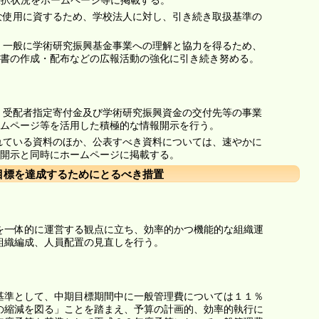
採択状況をホームページ等に掲載する。
正な使用に資するため、学校法人に対し、引き続き取扱基準の
広く一般に学術研究振興基金事業への理解と協力を得るため、
書の作成・配布などの広報活動の強化に引き続き努める。
金、受配者指定寄付金及び学術研究振興資金の交付先等の事業
ムページ等を活用した積極的な情報開示を行う。
られている資料のほか、公表すべき資料については、速やかに
開示と同時にホームページに掲載する。
目標を達成するためにとるべき措置
を一体的に運営する観点に立ち、効率的かつ機能的な組織運
組織編成、人員配置の見直しを行う。
基準として、中期目標期間中に一般管理費については１１％
の縮減を図る」ことを踏まえ、予算の計画的、効率的執行に