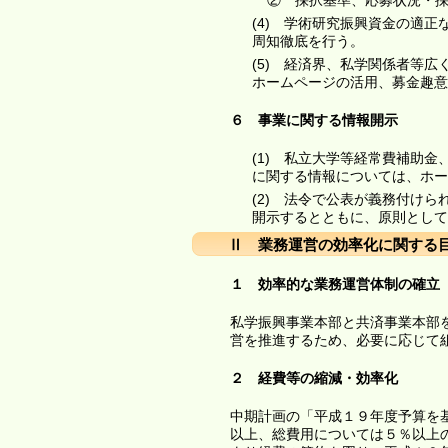
② 採択基準、応募状況・
(4) 学術研究振興資金の適
周知徹底を行う。
(5) 経済界、私学関係者等
ホームページの活用、募金趣意
６ 事業に関する情報開示
(1) 私立大学等経常費補助
に関する情報については、ホー
(2) 法令で公表が義務付け
開示するとともに、原則として
Ⅱ 業務運営の効率化に関する
１ 効率的な業務運営体制の確立
私学振興事業本部と共済事業本部
営を推進するため、必要に応じて
２ 経費等の縮減・効率化
中期計画の「平成１９年度予算を
以上、総費用については５％以上