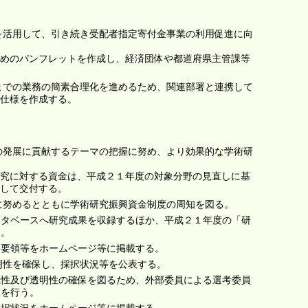
等を活用して、引き続き受配者指定寄付金事業の利用促進に向
めのパンフレットを作成し、経済団体や都道府県主管課等
付までの業務の簡素合理化を進めるため、関連部署と連携して
仕様を作成する。
究の発展に貢献するテーマの把握に努め、より効果的な学術研
究に対する資金は、平成２１年度の対象分野の見直しに基
して交付する。
開に努めるとともに学術研究振興資金制度の周知を図る。
ータベースへ研究成果を収録するほか、平成２１年度の「研
る。
募要領等をホームページ等に掲載する。
透明性を確保し、採択状況等を公表する。
観性及び透明性の確保を図るため、外部委員による選考委員
査を行う。