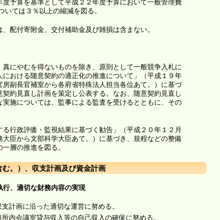
年度予算を基準として平成２２年度予算において一般管理費
については３％以上の縮減を図る。
は、配付寄附金、交付補助金及び雑損は含まない。
、真にやむを得ないものを除き、原則として一般競争入札に
人における随意契約の適正化の推進について」（平成１９年
官房副長官補室から各府省特殊法人担当各位あて。）に基づ
意契約見直し計画を策定し公表する。なお、随意契約見直し
な実施については、監事による監査を受けるとともに、その
する行政評価・監視結果に基づく勧告」（平成２０年１２月
務大臣から文部科学大臣あて。）に基づき、規程などの整備
の一層の推進を図る。
含む。）、収支計画及び資金計画
執行、適切な財務内容の実現
該収支計画に沿った適切な運営に努める。
事務所内会議室貸与収入等の自己収入の確保に努める。