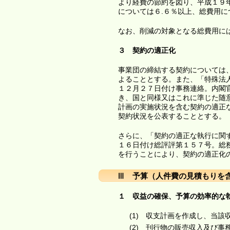
より経費の節約を図り、平成１９
については６.６％以上、総費用
なお、削減の対象となる総費用に
３ 契約の適正化
事業団の締結する契約については
よることとする。また、「特殊法
１２月２７日付け事務連絡。内閣
き、国と同様又はこれに準じた随
計画の実施状況を含む契約の適正
契約状況を公表することとする。
さらに、「契約の適正な執行に関
１６日付け総評評第１５７号。総
を行うことにより、契約の適正化
Ⅲ 予算（人件費の見積もりを
１ 収益の確保、予算の効率的な
(1) 収支計画を作成し、当
(2) 刊行物の販売収入及び