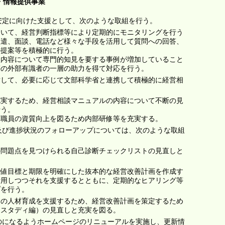
・情報提供事業
び安定に向けた支援として、次のような取組を行う。
ついて、経営判断指標等により定期的にモニタリングを行う
派遣、面談、電話など様々な手段を活用して質問への回答、
の提案等を積極的に行う。
内容について専門的知見を要する事例が増加していること
等の外部有識者の一層の助力を得て対応を行う。
対して、必要に応じて文部科学省と連携して積極的に経営相
充実するため、経営相談マニュアルの内容について不断の見
行う。
職員の資質向上を図るため内部研修等を充実する。
援及び進捗状況のフォローアップについては、次のような取組
の問題点を見つけられる自己診断チェックリストの見直しと
数値目標と期限を明確にした抜本的な経営改善計画を作成す
活用しつつそれを支援するとともに、定期的なヒアリング等
プを行う。
フの人材育成を支援するため、経営改善計画を策定するため
ススタディ編）の見直しと充実を図る。
ものになるようホームページのリニューアルを実施し、更新情