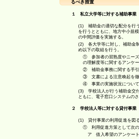
るべき措置
１ 私立大学等に対する補助事業
(1) 補助金の適切な配分を
を行うとともに、地方中小規模
の中間評価を実施する。
(2) 各大学等に対し、補助
め以下の取組を行う。
① 参加者の習熟度やニー
の理解度等に関するアンケ
② 補助金事務に関する手
③ 文書による注意喚起を
④ 事業の実施状況につい
(3) 学校法人が行う補助金
ともに、電子窓口システムのさ
２ 学校法人等に対する貸付事業
(1) 貸付事業の利用促進を
① 利用促進方策として次
ア 借入希望のアンケー