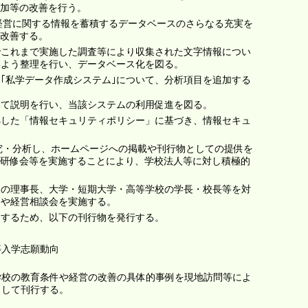
加等の改善を行う。
び経営に関する情報を蓄積するデータベースのさらなる充実を
改善する。
でこれまで実施した調査等により収集された文字情報につい
いよう整理を行い、データベース化を図る。
｢私学データ作成システム｣について、分析項目を追加する
て説明を行い、当該システムの利用促進を図る。
拠した「情報セキュリティポリシー」に基づき、情報セキュ
研究・分析し、ホームページへの掲載や刊行物としての提供を
研修会等を実施することにより、学校法人等に対し積極的
人の理事長、大学・短期大学・高等学校の学長・校長等を対
ーや経営相談会を実施する。
資するため、以下の刊行物を発行する。
等入学志願動向
学校の教育条件や経営の改善の具体的事例を現地訪問等によ
として刊行する。