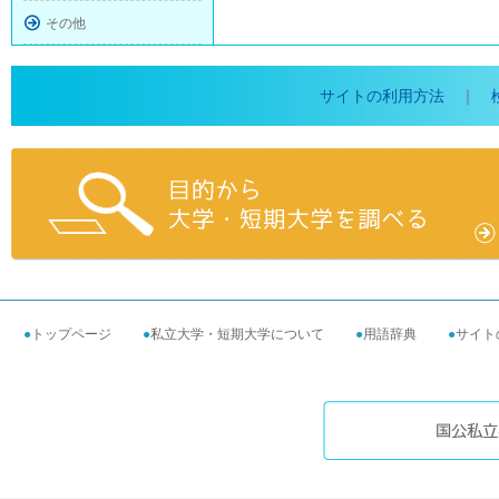
その他
サイトの利用方法
｜
●
トップページ
●
私立大学・短期大学について
●
用語辞典
●
サイト