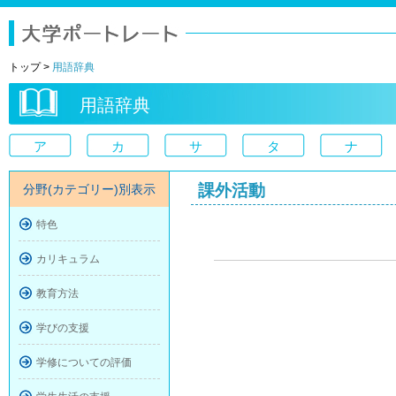
トップ
>
用語辞典
用語辞典
ア
カ
サ
タ
ナ
課外活動
分野(カテゴリー)別表示
特色
カリキュラム
教育方法
学びの支援
学修についての評価