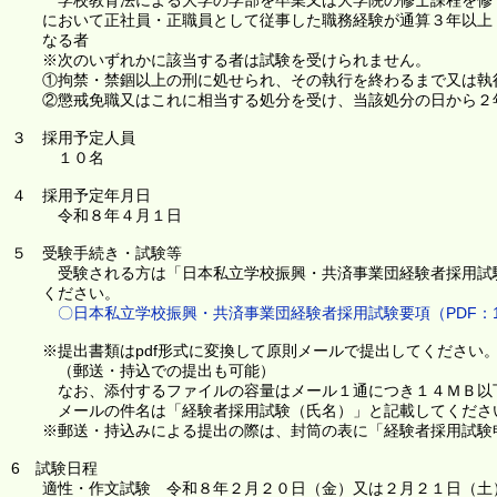
学校教育法による大学の学部を卒業又は大学院の修士課程を修了
において正社員・正職員として従事した職務経験が通算３年以上
なる者
※次のいずれかに該当する者は試験を受けられません。
①拘禁・禁錮以上の刑に処せられ、その執行を終わるまで又は執
②懲戒免職又はこれに相当する処分を受け、当該処分の日から２
３ 採用予定人員
１０名
４ 採用予定年月日
令和８年４月１日
５ 受験手続き・試験等
受験される方は「日本私立学校振興・共済事業団経験者採用試験
ください。
〇日本私立学校振興・共済事業団経験者採用試験要項（PDF：1
※提出書類はpdf形式に変換して原則メールで提出してください
（郵送・持込での提出も可能）
なお、添付するファイルの容量はメール１通につき１４ＭＢ以
メールの件名は「経験者採用試験（氏名）」と記載してくださ
※郵送・持込みによる提出の際は、封筒の表に「経験者採用試験
6 試験日程
適性・作文試験 令和８年２月２０日（金）又は２月２１