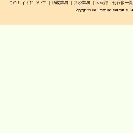
このサイトについて
｜
助成業務
｜
共済業務
｜
広報誌・刊行物一覧
Copyright © The Promotion and Mutual Aid C