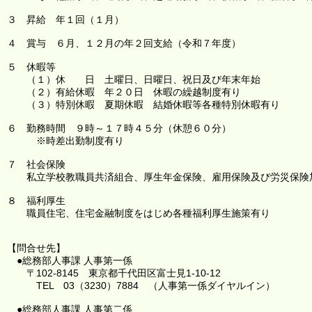
３ 昇給 年１回（１月）
４ 賞与 ６月、１２月の年２回支給（令和７年度）
５ 休暇等
（１）休 日 土曜日、日曜日、祝日及び年末年始
（２）有給休暇 年２０日 休暇の繰越制度有り
（３）特別休暇 夏期休暇 結婚休暇等各種特別休暇有り
６ 勤務時間 ９時～１７時４５分（休憩６０分）
※時差出勤制度有り
７ 社会保険
私立学校教職員共済組合、厚生年金保険、雇用保険及び労災保険
８ 福利厚生
職員住宅、住宅金融制度をはじめ各種福利厚生施策有り
【問合せ先】
●総務部人事課 人事第一係
〒102-8145 東京都千代田区富士見1-10-12
TEL 03（3230）7884 （人事第一係ダイヤルイン）
●総務部人事課 人事第二係