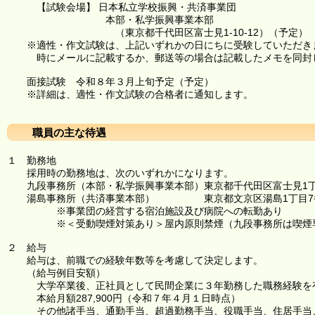
【試験会場】 日本私立学校振興・共済事業団
本部・私学振興事業本部
（東京都千代田区富士見1-10-12）（予定）
※適性・作文試験は、上記いずれかの日にちに受験していただきま
時にメールに記載するか、郵送等の場合は記載したメモを同封
面接試験 令和８年３月上旬予定（予定）
※詳細は、適性・作文試験の合格者に通知します。
職員の主な待遇
１ 勤務地
採用時の勤務地は、次のいずれかになります。
九段事務所（本部・私学振興事業本部）東京都千代田区富士見1丁目
湯島事務所（共済事業本部） 東京都文京区湯島1丁目7
※事業団の経営する宿泊施設及び病院への転勤あり
※＜受動喫煙対策あり＞屋内原則禁煙（九段事務所は喫煙専
２ 給与
給与は、前職での経験年数等を考慮して決定します。
（給与例目安額）
大学卒業後、正社員として民間企業に３年勤務した職務経験を
本給月額287,900円（令和７年４月１日時点）
その他諸手当、通勤手当、超過勤務手当、役職手当、住居手当、