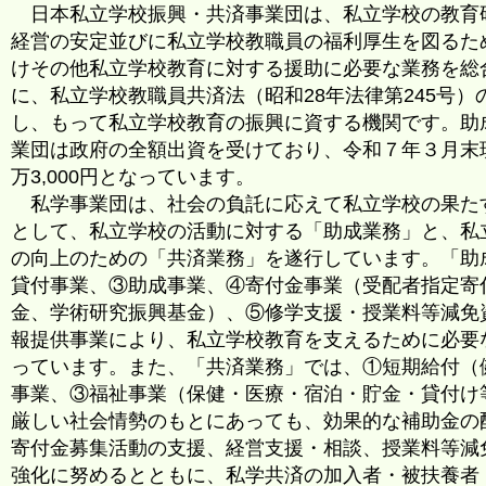
日本私立学校振興・共済事業団は、私立学校の教育
経営の安定並びに私立学校教職員の福利厚生を図るた
けその他私立学校教育に対する援助に必要な業務を総
に、私立学校教職員共済法（昭和28年法律第245号
し、もって私立学校教育の振興に資する機関です。助
業団は政府の全額出資を受けており、令和７年３月末現在の資
万3,000円となっています。
私学事業団は、社会の負託に応えて私立学校の果た
として、私立学校の活動に対する「助成業務」と、私
の向上のための「共済業務」を遂行しています。「助
貸付事業、③助成事業、④寄付金事業（受配者指定寄
金、学術研究振興基金）、⑤修学支援・授業料等減免
報提供事業により、私立学校教育を支えるために必要
っています。また、「共済業務」では、①短期給付（
事業、③福祉事業（保健・医療・宿泊・貯金・貸付け
厳しい社会情勢のもとにあっても、効果的な補助金の
寄付金募集活動の支援、経営支援・相談、授業料等減
強化に努めるとともに、私学共済の加入者・被扶養者