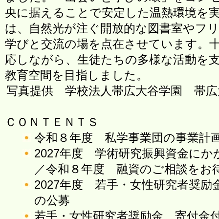
央に据えることで安定した温熱環境を
は、自然光が注ぐ開放的な図書室やフ
学びと交流の場を点在させています。
応しながら、生徒たちの多様な活動を
教育空間を目指しました。
写真提供 学校法人帯広大谷学園 帯広
ＣＯＮＴＥＮＴＳ
令和８年度 私学事業団の事業計
2027年度 学術研究振興資金に
／令和８年度 融資のご相談をお
2027年度 若手・女性研究者奨
の公募
若手・女性研究者奨励金 寄付金