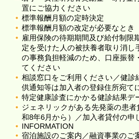
置にご協力ください
標準報酬月額の定時決定
標準報酬月額の改定が必要なとき
雇用保険の待期期間及び給付制限
定を受けた人の被扶養者取り消し
の事務負担軽減のため、口座振替
てください
相談窓口をご利用ください／健診
供通知等は加入者の登録住所宛て
特定健康診査にかかる健診結果デ
ジェネリックがある先発薬の患者
和8年6月から）／加入者貸付の申
INFORMATION
宿泊施設のご案内／融資事業のご