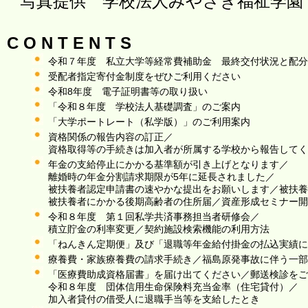
写真提供 学校法人みやざき福祉学園
C O N T E N T S
令和７年度 私立大学等経常費補助金 最終交付状況と配分
受配者指定寄付金制度をぜひご利用ください
令和8年度 電子証明書等の取り扱い
「令和８年度 学校法人基礎調査」のご案内
「大学ポートレート（私学版）」のご利用案内
資格関係の報告内容の訂正／
資格取得等の手続きは加入者が所属する学校から報告してく
年金の支給停止にかかる基準額が引き上げとなります／
離婚時の年金分割請求期限が5年に延長されました／
被扶養者認定申請書の速やかな提出をお願いします／被扶養
被扶養者にかかる後期高齢者の住所届／資産形成セミナー開
令和８年度 第１回私学共済事務担当者研修会／
積立貯金の利率変更／契約施設検索機能の利用方法
「ねんきん定期便」及び「退職等年金給付掛金の払込実績に
療養費・家族療養費の請求手続き／福島原発事故に伴う一部
「医療費助成資格届書」を届け出てください／郵送検診をご
令和８年度 団体信用生命保険料充当金率（住宅貸付）／
加入者貸付の借受人に退職手当等を支給したとき