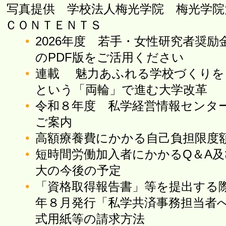
写真提供 学校法人梅光学院 梅光学院
ＣＯＮＴＥＮＴＳ
2026年度 若手・女性研究者奨
のPDF版をご活用ください
連載 魅力あふれる学校づくりを
という「両輪」で進む大学改革
令和８年度 私学経営情報センタ
ご案内
高額療養費にかかる自己負担限度
短時間労働加入者にかかるQ＆A
大の今後の予定
「資格取得報告書」等を提出する
年８月発行「私学共済事務担当者
式用紙等の請求方法