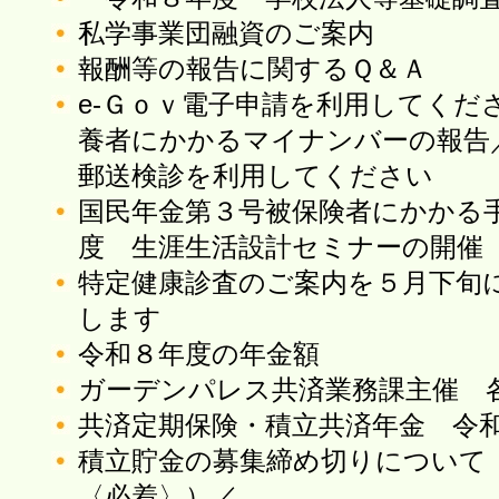
私学事業団融資のご案内
報酬等の報告に関するＱ＆Ａ
e-Ｇｏｖ電子申請を利用してくだ
養者にかかるマイナンバーの報告
郵送検診を利用してください
国民年金第３号被保険者にかかる
度 生涯生活設計セミナーの開催
特定健康診査のご案内を５月下旬
します
令和８年度の年金額
ガーデンパレス共済業務課主催 
共済定期保険・積立共済年金 令
積立貯金の募集締め切りについて（
〈必着〉）／